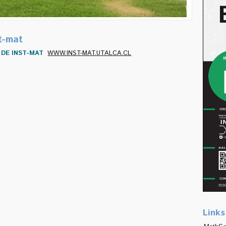
t-mat
L DE INST-MAT
WWW.INST-MAT.UTALCA.CL
Links