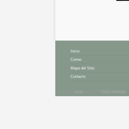
Inicio
Correo
Mapa del Sitio
Contacto
Template by
kgretk
inspired by
HTML5 Boilerplate