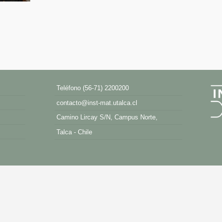
Teléfono (56-71) 2200200
contacto@inst-mat.utalca.cl
Camino Lircay S/N, Campus Norte,
Talca - Chile