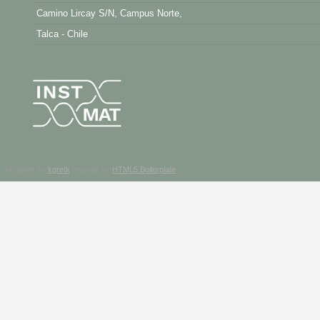
Camino Lircay S/N, Campus Norte,
Talca - Chile
Template by
kgretk
inspired by
HTML5 Boilerplate