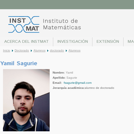
ACERCA DEL INSTMAT
INVESTIGACIÓN
EXTENSIÓN
MA
Inicio
Doctorado
Alumnos
doctorado
Alumnos
Yamil Sagurie
Nombre:
Yamil
Apellido:
Sagurie
Email:
fsagurie@gmail.com
Jerarquía académica:
alumno de doctorado