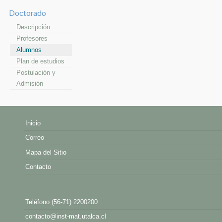
Doctorado
Descripción
Profesores
Alumnos
Plan de estudios
Postulación y
Admisión
Inicio
Correo
Mapa del Sitio
Contacto
Teléfono (56-71) 2200200
contacto@inst-mat.utalca.cl