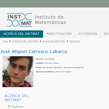
ACERCA DEL INSTMAT
INVESTIGACIÓN
EXTENSIÓN
MA
Inicio
ACERCA DEL INSTMAT
Acerca del INSTMAT
Personas
José Miguel Carrasco Labarca
Nombre:
José Miguel
Apellido:
Carrasco Labarca
Email:
jose.carrasco.l@uchile.cl
,
jose.carrasco@utalca.cl
Jerarquía académica:
alumno de magister
ACERCA DEL
INSTMAT
El Instituto