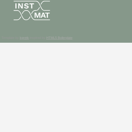
Template by
kgretk
inspired by
HTML5 Boilerplate