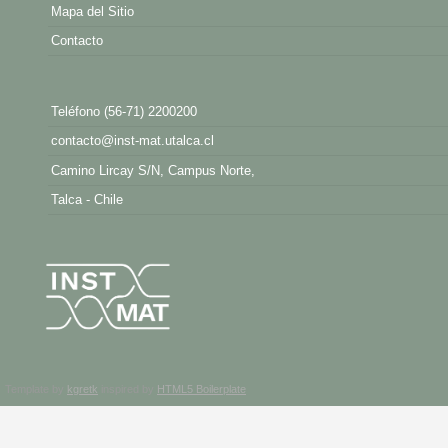
Mapa del Sitio
Contacto
Teléfono (56-71) 2200200
contacto@inst-mat.utalca.cl
Camino Lircay S/N, Campus Norte,
Talca - Chile
Template by
kgretk
inspired by
HTML5 Boilerplate