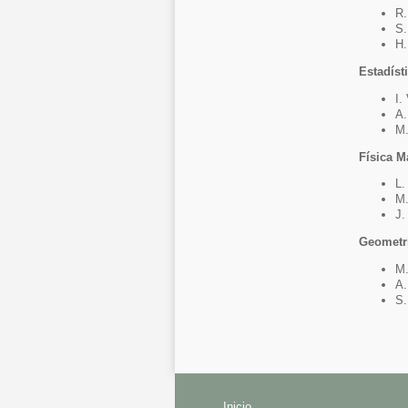
R.
S.
H.
Estadíst
I.
A.
M.
Física M
L.
M.
J.
Geometrí
M.
A.
S.
Inicio