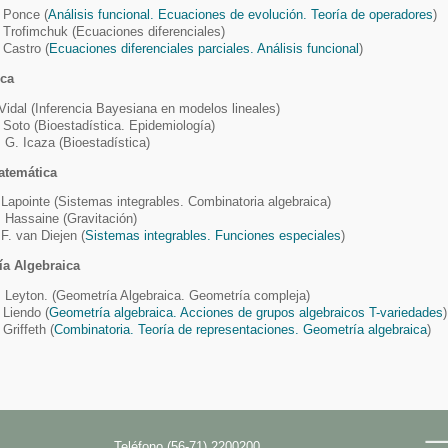
 Ponce (
Análisis funcional. Ecuaciones de evolución. Teoría de operadores
)
 Trofimchuk (Ecuaciones diferenciales)
 Castro (
Ecuaciones diferenciales parciales. Análisis funcional
)
ica
 Vidal (Inferencia Bayesiana en modelos lineales)
 Soto (Bioestadística. Epidemiología)
 G. Icaza (Bioestadística)
atemática
 Lapointe (Sistemas integrables. Combinatoria algebraica)
 Hassaine (Gravitación)
 F. van Diejen (
Sistemas integrables. Funciones especiales
)
a Algebraica
 Leyton. (Geometría Algebraica. Geometría compleja)
 Liendo (
Geometría algebraica. Acciones de grupos algebraicos T-variedades
)
 Griffeth (
Combinatoria. Teoría de representaciones. Geometría algebraica
)
Teléfono (56-71) 2200200