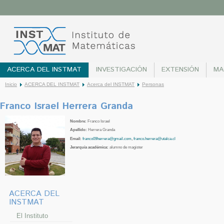
ACERCA DEL INSTMAT
INVESTIGACIÓN
EXTENSIÓN
MA
Inicio
ACERCA DEL INSTMAT
Acerca del INSTMAT
Personas
Franco Israel Herrera Granda
Nombre:
Franco Israel
Apellido:
Herrera Granda
Email:
franco09herrera@gmail.com
,
franco.herrera@utalca.cl
Jerarquía académica:
alumno de magister
ACERCA DEL
INSTMAT
El Instituto