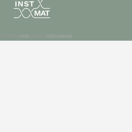
Template by
kgretk
inspired by
HTML5 Boilerplate