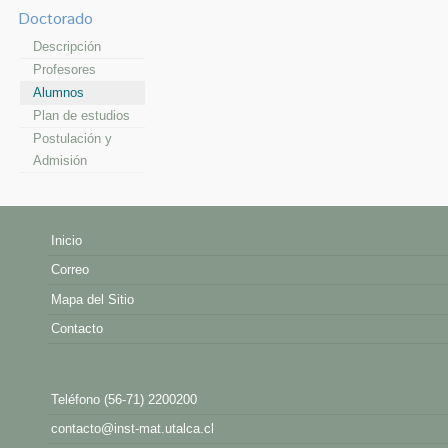
Doctorado
Descripción
Profesores
Alumnos
Plan de estudios
Postulación y
Admisión
Inicio
Correo
Mapa del Sitio
Contacto
Teléfono (56-71) 2200200
contacto@inst-mat.utalca.cl