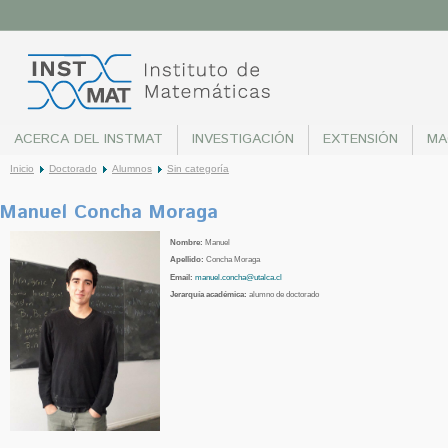
ACERCA DEL INSTMAT
INVESTIGACIÓN
EXTENSIÓN
MA
Inicio
Doctorado
Alumnos
Sin categoría
Manuel Concha Moraga
Nombre:
Manuel
Apellido:
Concha Moraga
Email:
manuel.concha@utalca.cl
Jerarquía académica:
alumno de doctorado