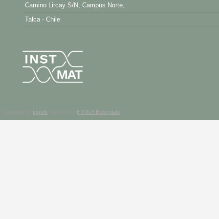
Camino Lircay S/N, Campus Norte,
Talca - Chile
Template by
kgretk
inspired by
HTML5 Boilerplate