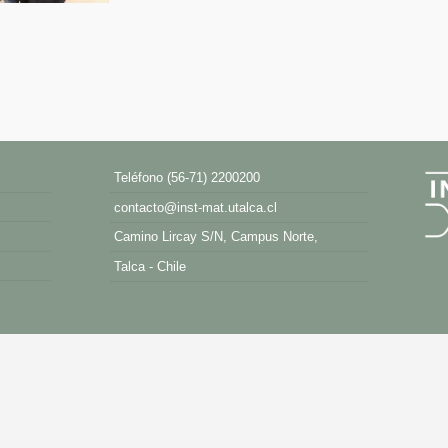
Teléfono (56-71) 2200200
contacto@inst-mat.utalca.cl
Camino Lircay S/N, Campus Norte,
Talca - Chile