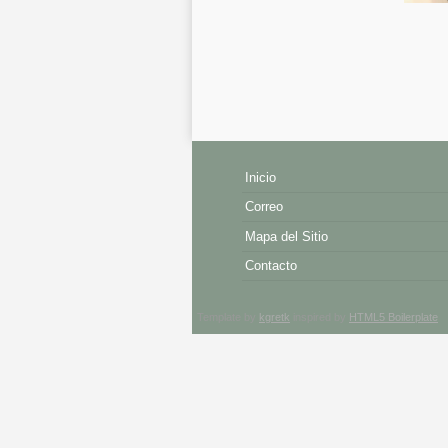
Inicio
Correo
Mapa del Sitio
Contacto
Template by
kgretk
inspired by
HTML5 Boilerplate