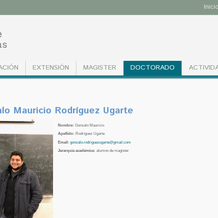
Inici
ACIÓN
EXTENSIÓN
MAGISTER
DOCTORADO
ACTIVID
lo Mauricio Rodríguez Ugarte
Nombre:
Gonzalo Mauricio
Apellido:
Rodríguez Ugarte
Email:
gonzalo.rodriguezugarte@gmail.com
Jerarquía académica:
alumno de magister