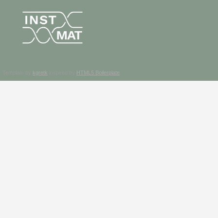
Template by
kgretk
inspired by
HTML5 Boilerplate