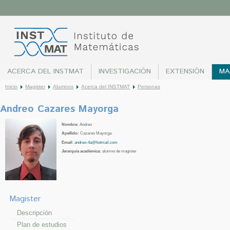
ACERCA DEL INSTMAT
INVESTIGACIÓN
EXTENSIÓN
MA
Inicio
Magister
Alumnos
Acerca del INSTMAT
Personas
Andreo Cazares Mayorga
Nombre:
Andreo
Apellido:
Cazares Mayorga.
Email:
andreo-4a@hotmail.com
Jerarquía académica:
alumno de magister
Magister
Descripción
Plan de estudios