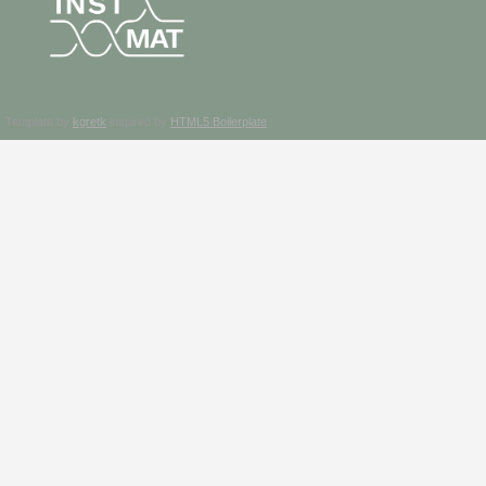
Template by
kgretk
inspired by
HTML5 Boilerplate